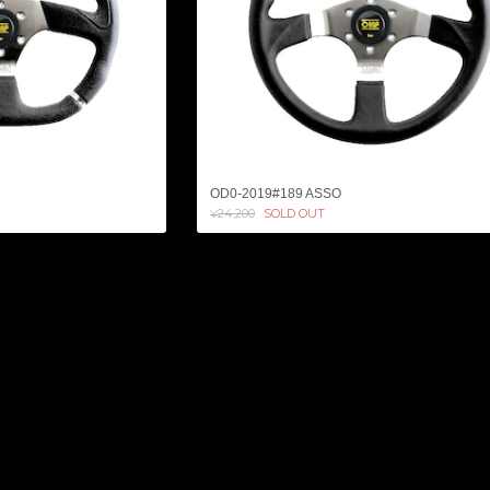
OD0-2019#189 ASSO
¥24,200
SOLD OUT