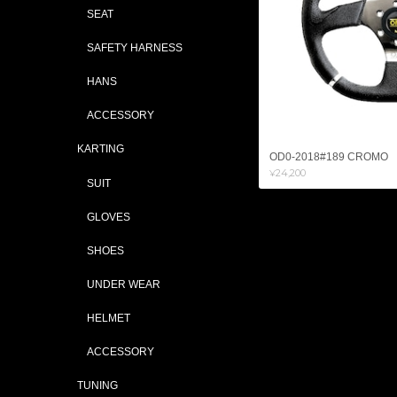
SEAT
SAFETY HARNESS
HANS
ACCESSORY
KARTING
OD0-2018#189 CROMO
¥24,200
SUIT
GLOVES
SHOES
UNDER WEAR
HELMET
ACCESSORY
TUNING