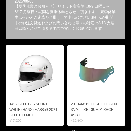
2026/08/05
【夏季休業のお知らせ】 リミット実店舗は8/9 日曜日～
8/17 月曜日の期間を夏季休業とさせて頂きます。 夏季休業
中は何かとご迷惑をお掛けして申し訳ございませんが期間
中の御注文発送およびお問い合わせ等々の対応は8/18 火曜
日以降とさせて頂きますので宜しくお願い致します。
1457 BELL GT6 SPORT -
2010468 BELL SHIELD SE06
WHITE (HANS) FIA8859-2024
3MM – IRRIDIUM MIRROR
BELL HELMET
AS/AF
¥101,200
¥26,400