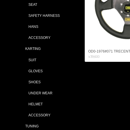
SEAT
SAFETY HARNESS
HANS
ACCESSORY
KARTING
OD0-1976#071 TRECENT
¥39,600
SUIT
GLOVES
SHOES
UNDER WEAR
HELMET
ACCESSORY
TUNING