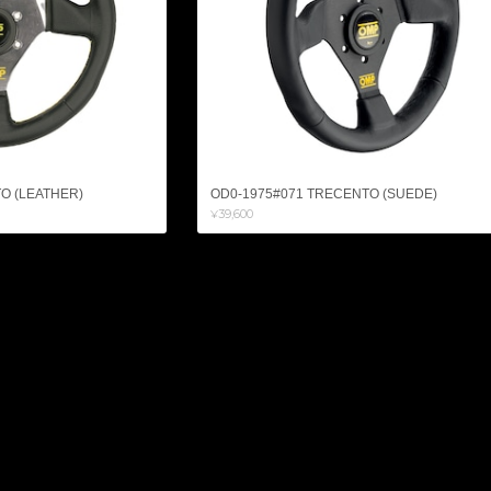
O (LEATHER)
OD0-1975#071 TRECENTO (SUEDE)
¥39,600