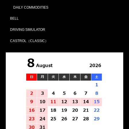
DAILY COMMODITIES
BELL
DRIVING SIMULATOR
CASTROL（CLASSIC）