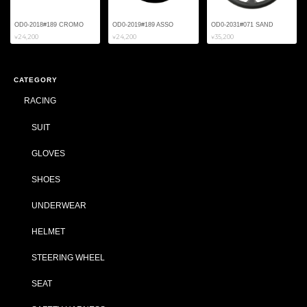
OD0-2018#189 CROMO
OD0-2019#189 ASSO
OD0-2031#071 SAND
¥24,200
¥24,200
¥35,200
CATEGORY
RACING
SUIT
GLOVES
SHOES
UNDERWEAR
HELMET
STEERING WHEEL
SEAT