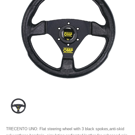
TRECENTO UNO: Flat steering wheel with 3 black spokes,anti-skid