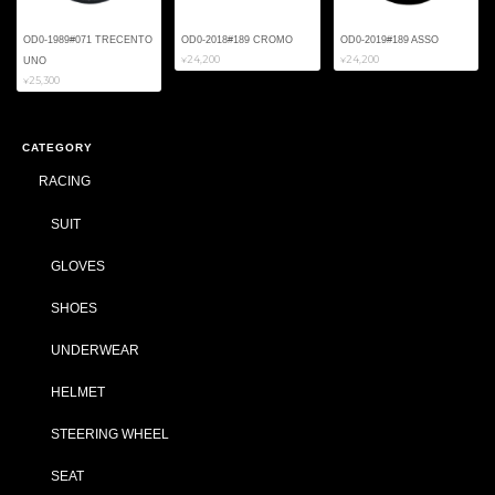
OD0-1989#071 TRECENTO
OD0-2018#189 CROMO
OD0-2019#189 ASSO
¥24,200
¥24,200
UNO
¥25,300
CATEGORY
RACING
SUIT
GLOVES
SHOES
UNDERWEAR
HELMET
STEERING WHEEL
SEAT