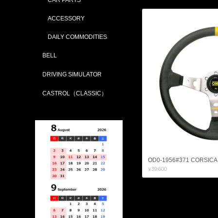
ACCESSORY
DAILY COMMODITIES
BELL
DRIVING SIMULATOR
CASTROL（CLASSIC）
OD0-1956#371 CORSICA (L
¥39,600