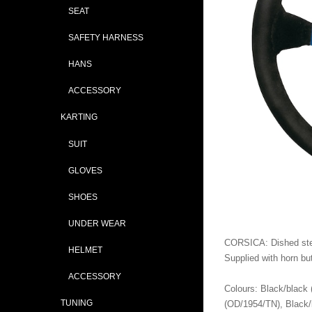
SEAT
SAFETY HARNESS
HANS
ACCESSORY
KARTING
SUIT
GLOVES
SHOES
UNDER WEAR
CORSICA: Dished stee
HELMET
Supplied with horn bu
ACCESSORY
Colours: Black/black 
TUNING
(OD/1954/TN), Black