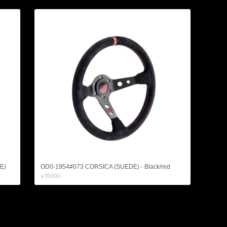
E)
OD0-1954#073 CORSICA (SUEDE) - Black/red
¥39,600