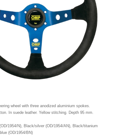
ring wheel with three anodized aluminium spokes.
tton. In suede leather. Yellow stitching. Depth 95 mm.
(OD/1954/N), Black/silver (OD/1954/AN), Black/titanium
/blue (OD/1954/BN)