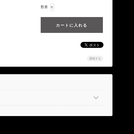
数量
通報する