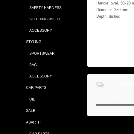
Handle: oval, 30x28
SAFETY HARNESS
Diameter: 350 mm
Depth: dished
STEERING WHEEL
ACCESSORY
STYLING
SPORTSWEAR
BAG
ACCESSORY
ショップの評
CAR PARTS
すべて
OIL
SALE
ABARTH
CAR PARTS