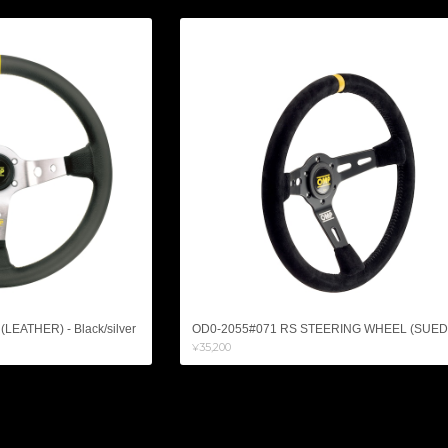
EATHER) - Black/silver
OD0-2055#071 RS STEERING WHEEL (SUED
¥35,200