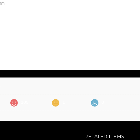
 mm
価
105
1
0
RELATED ITEMS