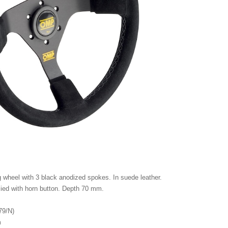
wheel with 3 black anodized spokes. In suede leather.
lied with horn button. Depth 70 mm.
79/N)
m