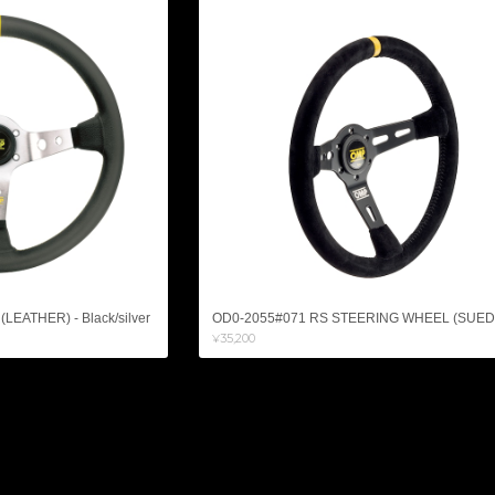
EATHER) - Black/silver
OD0-2055#071 RS STEERING WHEEL (SUED
¥35,200