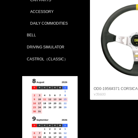
ACCESSORY
DAILY COMMODITIES
BELL
DRIVING SIMULATOR
CASTROL（CLASSIC）
OD0-1956#371 CORSICA (L
¥39,600