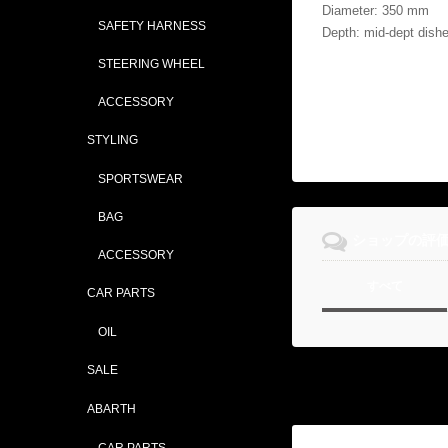
Diameter: 350 mm
SAFETY HARNESS
Depth: mid-dept dish
STEERING WHEEL
ACCESSORY
STYLING
SPORTSWEAR
BAG
ショップの評
ACCESSORY
すべて
CAR PARTS
OIL
SALE
ABARTH
CAR PARTS