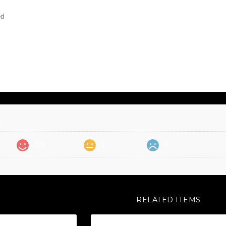
ed
価
105
1
0
RELATED ITEMS