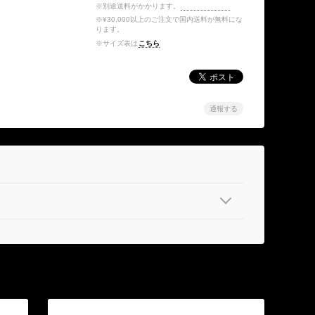
※別途送料がかかります。
送料を確認する
※¥30,000以上のご注文で国内送料が無料にな
ります。
※サイズ表は
こちら
通報する