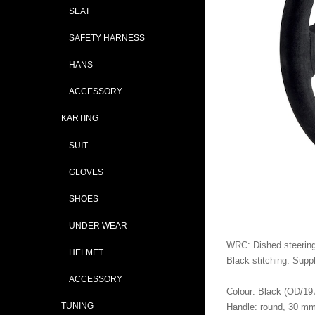
SEAT
SAFETY HARNESS
HANS
ACCESSORY
KARTING
SUIT
GLOVES
SHOES
UNDER WEAR
WRC: Dished steering 
HELMET
Black stitching. Supp
ACCESSORY
Colour: Black (OD/19
TUNING
Handle: round, 30 m