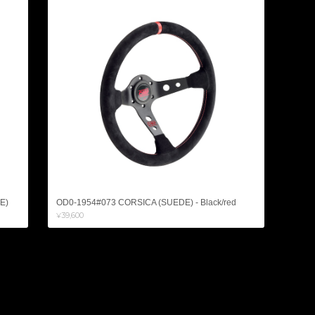
E)
OD0-1954#073 CORSICA (SUEDE) - Black/red
¥39,600