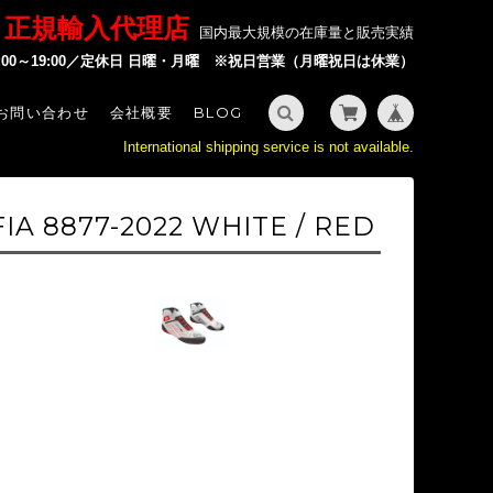
P 正規輸入代理店
国内最大規模の在庫量と販売実績
2:00～19:00／定休日 日曜・月曜 ※祝日営業（月曜祝日は休業）
お問い合わせ
会社概要
BLOG
International shipping service is not available.
IA 8877-2022 WHITE / RED