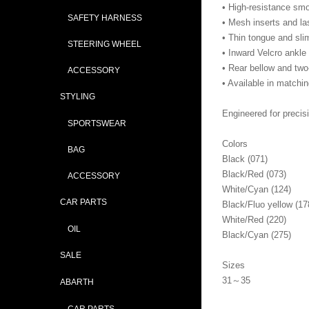
• High-resistance smo
SAFETY HARNESS
• Mesh inserts and las
• Thin tongue and slim
STEERING WHEEL
• Inward Velcro ankle
• Rear bellow and two-
ACCESSORY
• Available in matchin
STYLING
Engineered for precis
SPORTSWEAR
Colors
BAG
Black (071)
Black/Red (073)
ACCESSORY
White/Cyan (124)
CAR PARTS
Black/Fluo yellow (17
White/Red (220)
OIL
Black/Cyan (275)
SALE
Sizes
31～35
ABARTH
CAR PARTS