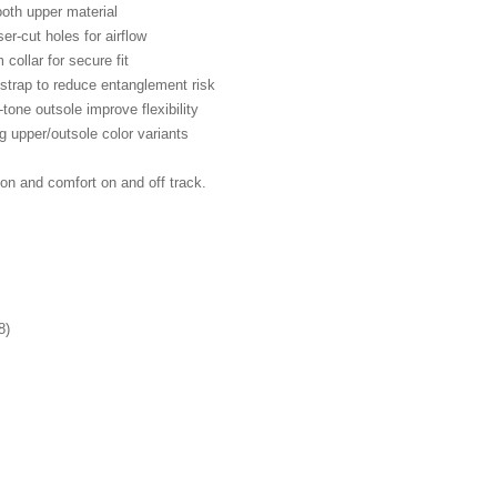
oth upper material
er-cut holes for airflow
 collar for secure fit
 strap to reduce entanglement risk
tone outsole improve flexibility
g upper/outsole color variants
ion and comfort on and off track.
8)