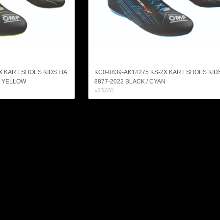
X KART SHOES KIDS FIA
KC0-0839-AK1#275 KS-2X KART SHOES KIDS
O YELLOW
8877-2022 BLACK / CYAN
¥23,650