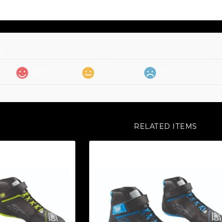
価
105
1
0
RELATED ITEMS