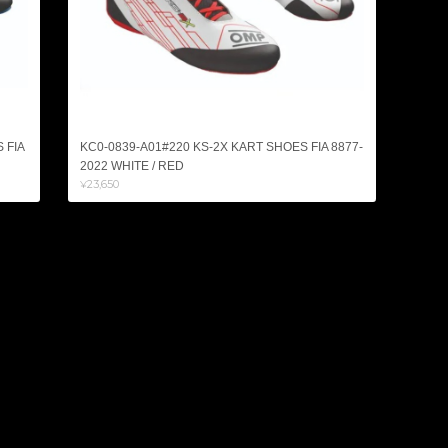
 FIA
KC0-0839-A01#220 KS-2X KART SHOES FIA 8877-
2022 WHITE / RED
¥23,650