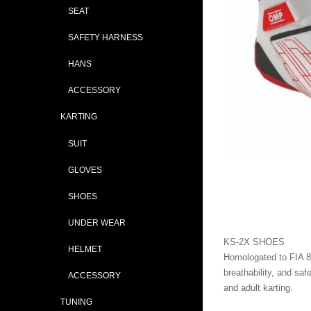
SEAT
SAFETY HARNESS
HANS
ACCESSORY
KARTING
SUIT
GLOVES
SHOES
UNDER WEAR
KS-2X SHOES
HELMET
Homologated to FIA 8
breathability, and saf
ACCESSORY
and adult karting.
TUNING