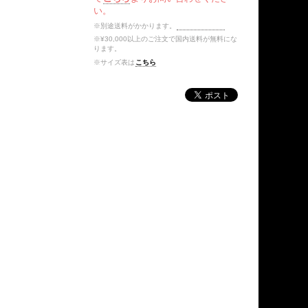
い。
※別途送料がかかります。
送料を確認する
※¥30,000以上のご注文で国内送料が無料にな
ります。
※サイズ表は
こちら