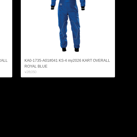
RALL
KA0-1735-A01#041 KS-4 my2026 KART OVERALL
ROYAL BLUE
¥28,050