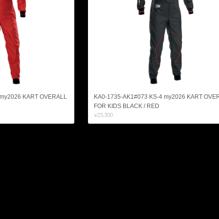
 my2026 KART OVERALL
KA0-1735-AK1#073 KS-4 my2026 KART OVE
FOR KIDS BLACK / RED
¥25,300