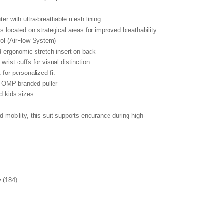
ter with ultra-breathable mesh lining
s located on strategical areas for improved breathability
rol (AirFlow System)
d ergonomic stretch insert on back
wrist cuffs for visual distinction
 for personalized fit
h OMP-branded puller
nd kids sizes
and mobility, this suit supports endurance during high-
w (184)