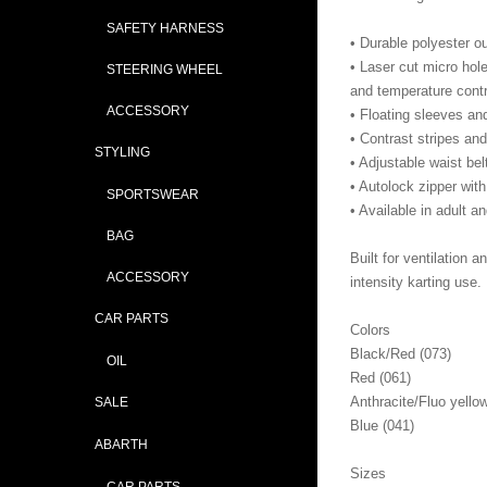
SAFETY HARNESS
• Durable polyester ou
• Laser cut micro hole
STEERING WHEEL
and temperature cont
ACCESSORY
• Floating sleeves an
• Contrast stripes and 
STYLING
• Adjustable waist belt
• Autolock zipper wit
SPORTSWEAR
• Available in adult a
BAG
Built for ventilation 
ACCESSORY
intensity karting use.
CAR PARTS
Colors
Black/Red (073)
OIL
Red (061)
Anthracite/Fluo yello
SALE
Blue (041)
ABARTH
Sizes
CAR PARTS