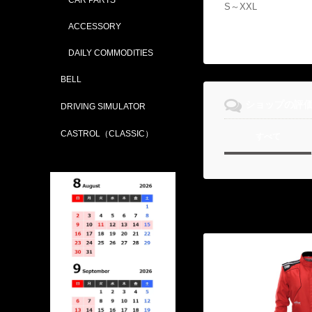
S～XXL
ACCESSORY
DAILY COMMODITIES
BELL
ショップの評
DRIVING SIMULATOR
CASTROL（CLASSIC）
すべて