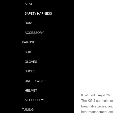
SEAT
SAFETY HARNESS
HANS
ACCESSORY
KARTING
SUIT
GLOVES
SHOES
UNDER WEAR
HELMET
KS-4 SUIT my2026
ACCESSORY
The KS-4 suit balance
breathable zones, and
TUNING
heat management and 