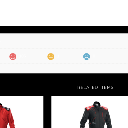
価
105
1
0
RELATED ITEMS