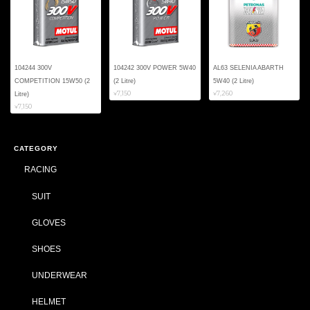
104244 300V
104242 300V POWER 5W40
AL63 SELENIA ABARTH
COMPETITION 15W50 (2
(2 Litre)
5W40 (2 Litre)
¥7,150
¥7,260
Litre)
¥7,150
CATEGORY
RACING
SUIT
GLOVES
SHOES
UNDERWEAR
HELMET