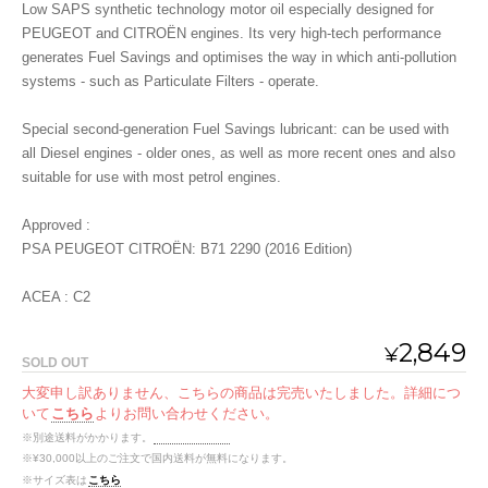
Low SAPS synthetic technology motor oil especially designed for
PEUGEOT and CITROËN engines. Its very high-tech performance
generates Fuel Savings and optimises the way in which anti-pollution
systems - such as Particulate Filters - operate.
Special second-generation Fuel Savings lubricant: can be used with
all Diesel engines - older ones, as well as more recent ones and also
suitable for use with most petrol engines.
Approved :
PSA PEUGEOT CITROËN: B71 2290 (2016 Edition)
ACEA : C2
2,849
¥
SOLD OUT
大変申し訳ありません、こちらの商品は完売いたしました。詳細につ
いて
こちら
よりお問い合わせください。
※別途送料がかかります。
送料を確認する
※¥30,000以上のご注文で国内送料が無料になります。
※サイズ表は
こちら