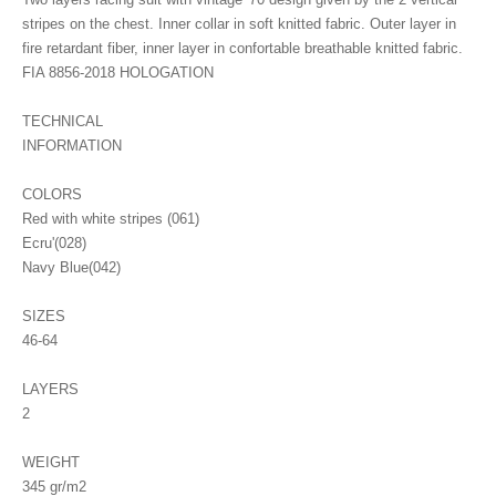
stripes on the chest. Inner collar in soft knitted fabric. Outer layer in
fire retardant fiber, inner layer in confortable breathable knitted fabric.
FIA 8856-2018 HOLOGATION
TECHNICAL
INFORMATION
COLORS
Red with white stripes (061)
Ecru'(028)
Navy Blue(042)
SIZES
46-64
LAYERS
2
WEIGHT
345 gr/m2