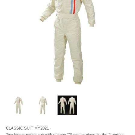
CLASSIC SUIT MY2021
Two layers racing suit with vintage '70 design given by the 2 vertical