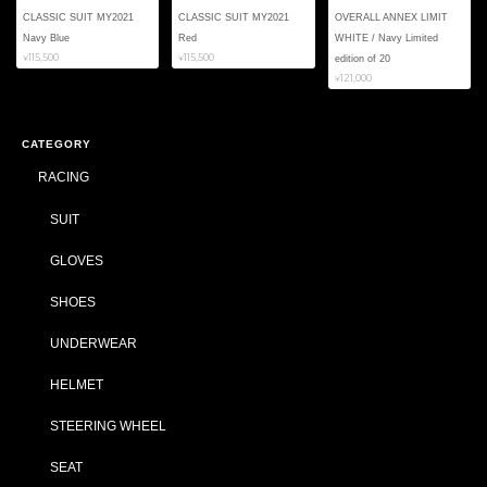
CLASSIC SUIT MY2021
CLASSIC SUIT MY2021
OVERALL ANNEX LIMIT
Navy Blue
Red
WHITE / Navy Limited
¥115,500
¥115,500
edition of 20
¥121,000
CATEGORY
RACING
SUIT
GLOVES
SHOES
UNDERWEAR
HELMET
STEERING WHEEL
SEAT