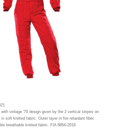
021
 with vintage '70 design given by the 2 vertical stripes on
in soft knitted fabric. Outer layer in fire retardant fiber,
able breathable knitted fabric. FIA 8856-2018