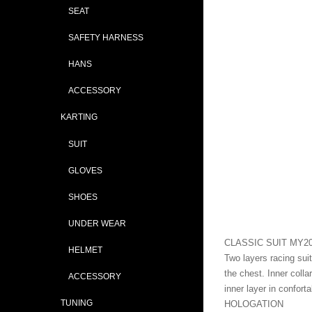
SEAT
SAFETY HARNESS
HANS
ACCESSORY
KARTING
SUIT
GLOVES
SHOES
UNDER WEAR
CLASSIC SUIT MY2
HELMET
Two layers racing suit
the chest. Inner collar 
ACCESSORY
inner layer in confort
TUNING
HOLOGATION