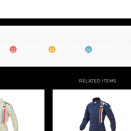
価
105
1
0
RELATED ITEMS