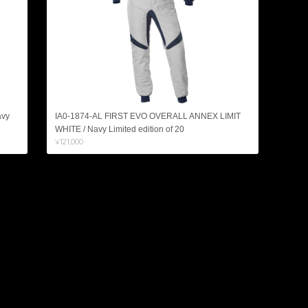
avy
IA0-1874-AL FIRST EVO OVERALL ANNEX LIMIT
WHITE / Navy Limited edition of 20
¥121,000