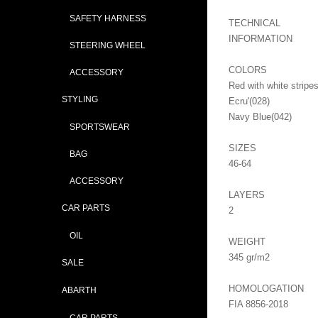
SAFETY HARNESS
TECHNICAL
INFORMATION
STEERING WHEEL
COLORS
ACCESSORY
Red with white stripes
STYLING
Ecru'(028)
Navy Blue(042)
SPORTSWEAR
SIZES
BAG
46-64
ACCESSORY
LAYERS
CAR PARTS
2
OIL
WEIGHT
345 gr/m2
SALE
HOMOLOGATION
ABARTH
FIA 8856-2018
CAR PARTS