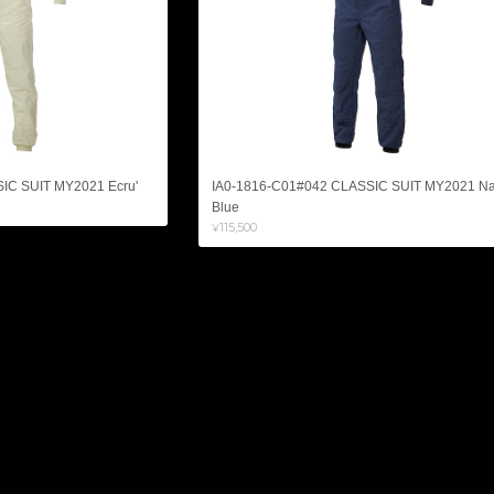
IC SUIT MY2021 Ecru'
IA0-1816-C01#042 CLASSIC SUIT MY2021 N
Blue
¥115,500