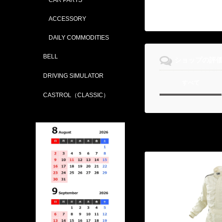
ACCESSORY
DAILY COMMODITIES
BELL
ショップの評
DRIVING SIMULATOR
すべて
CASTROL（CLASSIC）