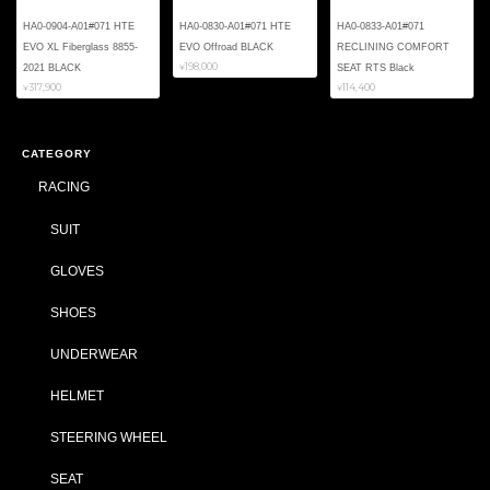
HA0-0904-A01#071 HTE
HA0-0830-A01#071 HTE
HA0-0833-A01#071
EVO XL Fiberglass 8855-
EVO Offroad BLACK
RECLINING COMFORT
¥198,000
2021 BLACK
SEAT RTS Black
¥317,900
¥114,400
CATEGORY
RACING
SUIT
GLOVES
SHOES
UNDERWEAR
HELMET
STEERING WHEEL
SEAT