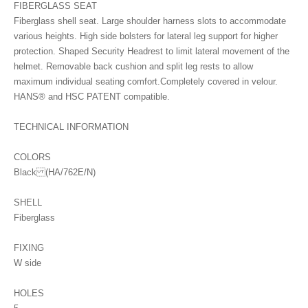
FIBERGLASS SEAT
Fiberglass shell seat. Large shoulder harness slots to accommodate
various heights. High side bolsters for lateral leg support for higher
protection. Shaped Security Headrest to limit lateral movement of the
helmet. Removable back cushion and split leg rests to allow
maximum individual seating comfort.Completely covered in velour.
HANS® and HSC PATENT compatible.
TECHNICAL INFORMATION
COLORS
Black (HA/762E/N)
SHELL
Fiberglass
FIXING
W side
HOLES