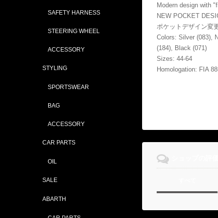
Modern design with "f
SAFETY HARNESS
NEW POCKET DESI
ポケットデザイン変
STEERING WHEEL
Colors: Silver (083), 
(184), Black (071)
ACCESSORY
Sizes: 44-64
STYLING
Homologation: FIA 8
SPORTSWEAR
BAG
ACCESSORY
CAR PARTS
ショップの評
OIL
SALE
すべて
ABARTH
CAR PARTS