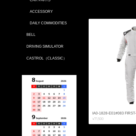
ACCESSORY
DAILY COMMODITIES
BELL
DRIVING SIMULATOR
CASTROL（CLASSIC）
IA0-1828-E01#083 FIRST-S
¥71,500