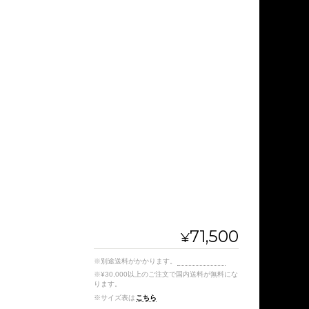
71,500
¥
※別途送料がかかります。
送料を確認する
※¥30,000以上のご注文で国内送料が無料にな
ります。
※サイズ表は
こちら