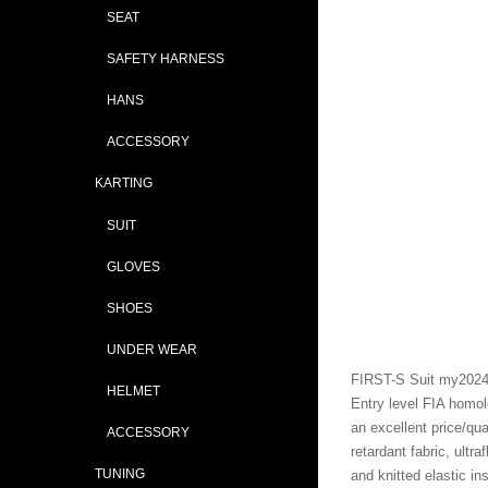
SEAT
SAFETY HARNESS
HANS
ACCESSORY
KARTING
SUIT
GLOVES
SHOES
UNDER WEAR
FIRST-S Suit my202
HELMET
Entry level FIA homol
an excellent price/qual
ACCESSORY
retardant fabric, ultr
TUNING
and knitted elastic 