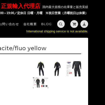
P 正規輸入代理店
国内最大規模の在庫量と販売実績
2:00～19:00／定休日 日曜・月曜 ※祝日営業（月曜祝日は休業）
お問い合わせ
会社概要
BLOG
International shipping service is not available.
cite/fluo yellow