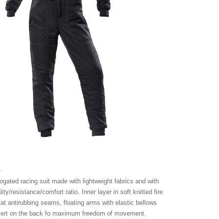
4
ogated racing suit made with lightweight fabrics and with
ity/resistance/comfort ratio. Inner layer in soft knitted fire
aflat antirubbing seams, floating arms with elastic bellows
insert on the back fo maximum freedom of movement.