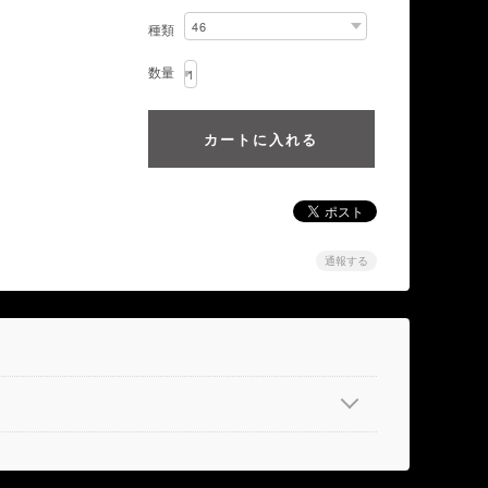
種類
数量
通報する