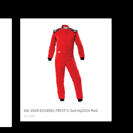
IA0-1828-E01#061 FIRST-S Suit my2024 Red
¥71,500