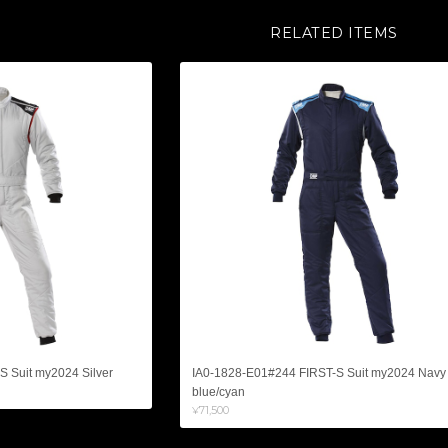
RELATED ITEMS
 Suit my2024 Silver
IA0-1828-E01#244 FIRST-S Suit my2024 Navy
blue/cyan
¥71,500