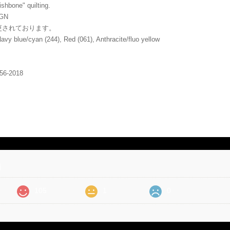
ishbone" quilting.
GN
更されております。
Navy blue/cyan (244), Red (061), Anthracite/fluo yellow
856-2018
価
105
1
0