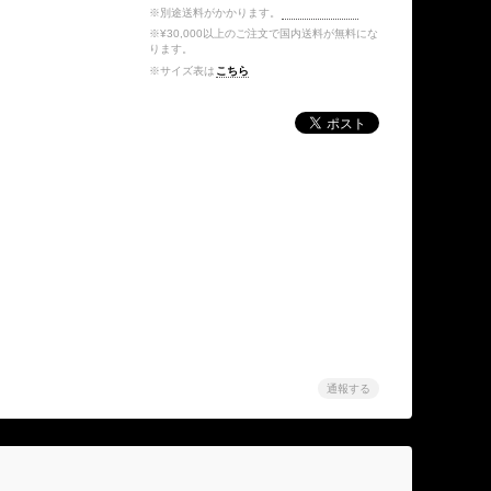
※別途送料がかかります。
送料を確認する
※¥30,000以上のご注文で国内送料が無料にな
ります。
※サイズ表は
こちら
通報する