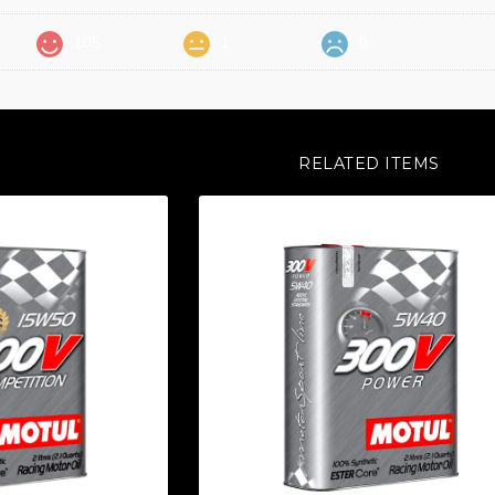
105
1
0
RELATED ITEMS