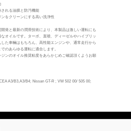
助
持される油膜と防汚機能
ジンをクリーンにする高い洗浄性
同開発と最新の潤滑技術により、本製品は激しい運転にも
適なオイルです。ターボ、直噴、ディーゼルやハイブリッ
入した車輛はもちろん、高性能エンジンや、通常走行から
までのあらゆる運転に適合します。
ンジンのオイル推奨粘度をあらかじめご確認頂くようお願
EA A3/B3,A3/B4; Nissan GT-R ; VW 502 00/ 505 00;
価