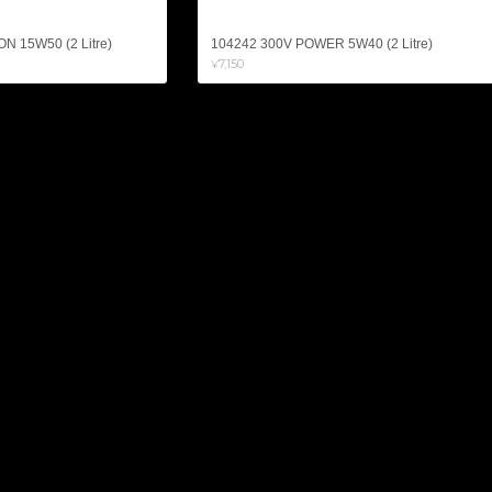
N 15W50 (2 Litre)
104242 300V POWER 5W40 (2 Litre)
¥7,150