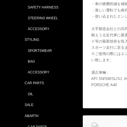
・車の燃費削減を補
SAFETY HARNESS
・激しい運転でも維
・使い込まれたエン
STEERING WHEEL
大手製造会社との共
ACCESSORY
耐えうる近代車に最
STYLING
ド等の最新技術を投
スポーツ走行に至る
SPORTSWEAR
※ご使用の際にはエ
い致します。
BAG
ACCESSORY
適正車輛：
API SN/SM/SL/SJ; AC
CAR PARTS
PORSCHE A40
OIL
SALE
ABARTH
ショップの評
CAR PARTS